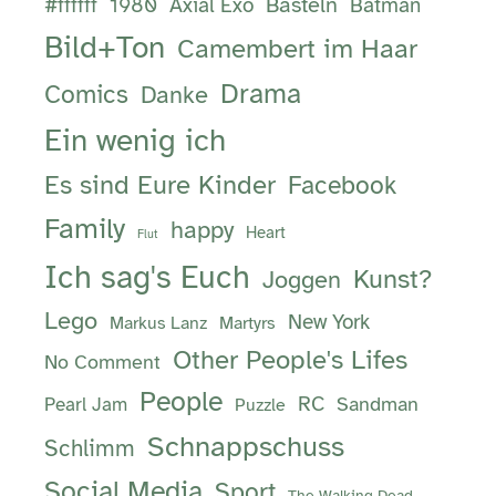
Basteln
#ffffff
1980
Axial Exo
Batman
Bild+Ton
Camembert im Haar
Drama
Comics
Danke
Ein wenig ich
Es sind Eure Kinder
Facebook
Family
happy
Heart
Flut
Ich sag's Euch
Kunst?
Joggen
Lego
New York
Markus Lanz
Martyrs
Other People's Lifes
No Comment
People
RC
Sandman
Pearl Jam
Puzzle
Schnappschuss
Schlimm
Social Media
Sport
The Walking Dead