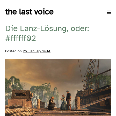
Skip
the last voice
to
Men
content
Tog
Die Lanz-Lösung, oder:
#ffffff02
Posted on
25. January 2014