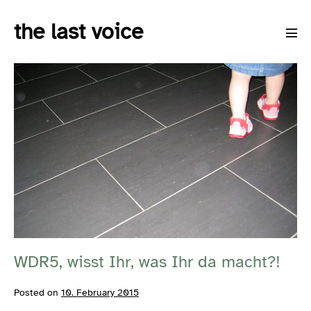
Skip
the last voice
to
Men
content
Tog
WDR5,
wisst
Ihr,
was
Ihr
da
macht?!
WDR5, wisst Ihr, was Ihr da macht?!
Posted on
10. February 2015