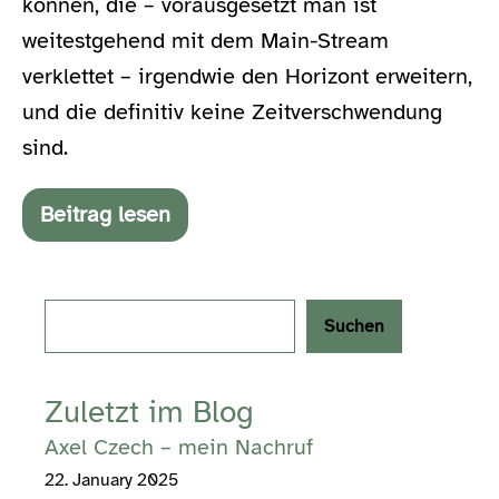
können, die – vorausgesetzt man ist
weitestgehend mit dem Main-Stream
verklettet – irgendwie den Horizont erweitern,
und die definitiv keine Zeitverschwendung
sind.
Beitrag lesen
10
Filme
hinterm
Horizont
Search
Suchen
Zuletzt im Blog
Axel Czech – mein Nachruf
22. January 2025