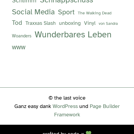
Schlimm
Social Media
Sport
The Walking Dead
Tod
unboxing
Vinyl
Traxxas Slash
von Sandra
Wunderbares Leben
Woanders
www
© the last voice
Ganz easy dank
WordPress
und
Page Builder
Framework
crafted by
code-x