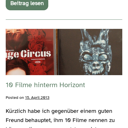
Beitrag lesen
Mine
is
the
last
voice
10
you
will
Filme
ever
hinterm
hear.
Horizont
10 Filme hinterm Horizont
Posted on
15. April 2013
Kürzlich habe ich gegenüber einem guten
Freund behauptet, ihm 10 Filme nennen zu