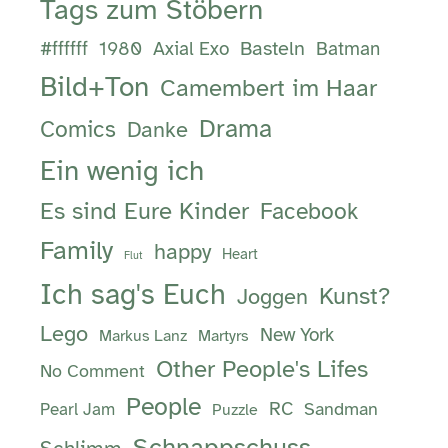
Tags zum Stöbern
Basteln
#ffffff
1980
Axial Exo
Batman
Bild+Ton
Camembert im Haar
Drama
Comics
Danke
Ein wenig ich
Es sind Eure Kinder
Facebook
Family
happy
Heart
Flut
Ich sag's Euch
Kunst?
Joggen
Lego
New York
Markus Lanz
Martyrs
Other People's Lifes
No Comment
People
RC
Sandman
Pearl Jam
Puzzle
Schnappschuss