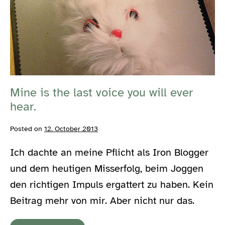
Mine
is
the
last
voice
you
Mine is the last voice you will ever
will
hear.
ever
hear.
Posted on
12. October 2013
Ich dachte an meine Pflicht als Iron Blogger
und dem heutigen Misserfolg, beim Joggen
den richtigen Impuls ergattert zu haben. Kein
Beitrag mehr von mir. Aber nicht nur das.