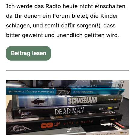
Ich werde das Radio heute nicht einschalten,
da Ihr denen ein Forum bietet, die Kinder
schlagen, und somit dafür sorgen(!), dass
bitter geweint und unendlich gelitten wird.
Beitrag lesen
WDR5,
wisst
Ihr,
was
Ihr
Die
da
macht?!
Selbstzerstörung
wurde
aktiviert