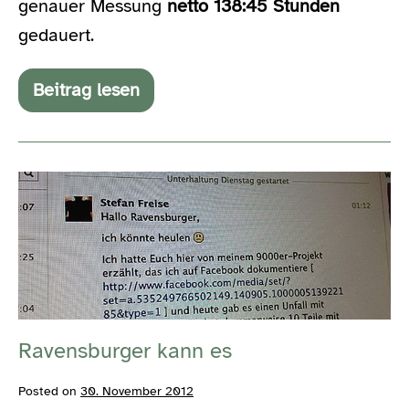
genauer Messung
netto 138:45 Stunden
gedauert.
Beitrag lesen
The
Age
Of
Aquarius
Ravensburger
kann
es
Ravensburger kann es
Posted on
30. November 2012