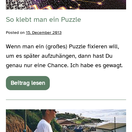
So klebt man ein Puzzle
Posted on
15. December 2013
Wenn man ein (großes) Puzzle fixieren will,
um es später aufzuhängen, dann hast Du
genau nur eine Chance. Ich habe es gewagt.
Beitrag lesen
So
klebt
man
ein
Puzzle
#ffffff+1
–