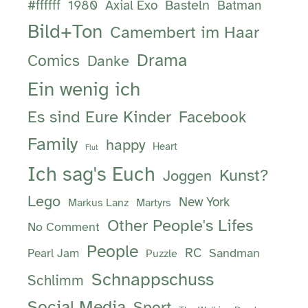
Basteln
#ffffff
1980
Axial Exo
Batman
Bild+Ton
Camembert im Haar
Drama
Comics
Danke
Ein wenig ich
Es sind Eure Kinder
Facebook
Family
happy
Heart
Flut
Ich sag's Euch
Kunst?
Joggen
Lego
New York
Markus Lanz
Martyrs
Other People's Lifes
No Comment
People
RC
Sandman
Pearl Jam
Puzzle
Schnappschuss
Schlimm
Social Media
Sport