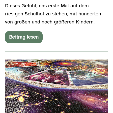
Dieses Gefühl, das erste Mal auf dem
riesigen Schulhof zu stehen, mit hunderten
von großen und noch größeren Kindern.
Beitrag lesen
When
i
grew
up
and
So
went
to
klebt
school
man
(#happy03)
ein
Puzzle