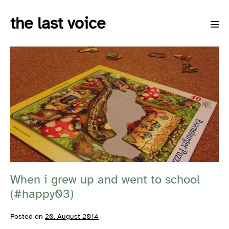
Skip
the last voice
to
Men
content
Tog
When
i
grew
up
and
went
to
school
When i grew up and went to school
(#happy03)
(#happy03)
Posted on
20. August 2014