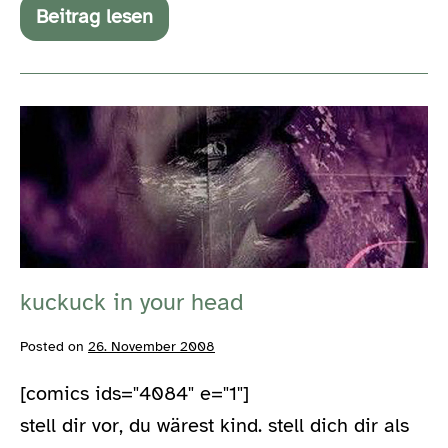
Beitrag lesen
sandman,
batman,
eine
zwischenbilanz
und
kuckuck
drei
schatten
in
your
head
kuckuck in your head
Posted on
26. November 2008
[comics ids="4084" e="1"]
stell dir vor, du wärest kind. stell dich dir als