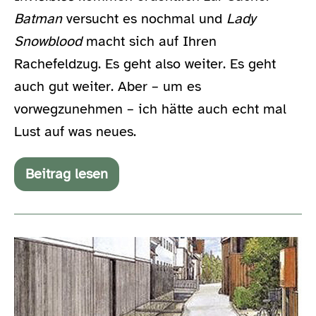
Batman
versucht es nochmal und
Lady
Snowblood
macht sich auf Ihren
Rachefeldzug. Es geht also weiter. Es geht
auch gut weiter. Aber – um es
vorwegzunehmen – ich hätte auch echt mal
Lust auf was neues.
Beitrag lesen
5
weitere
Comics
Noch
mal
zehn
Comics