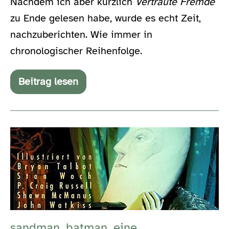
Nachdem ich aber kürzlich
Vertraute Fremde
zu Ende gelesen habe, wurde es echt Zeit,
nachzuberichten. Wie immer in
chronologischer Reihenfolge.
Beitrag lesen
Noch
mal
zehn
Comics
sandman,
batman,
eine
zwischenbilanz
und
drei
sandman, batman, eine