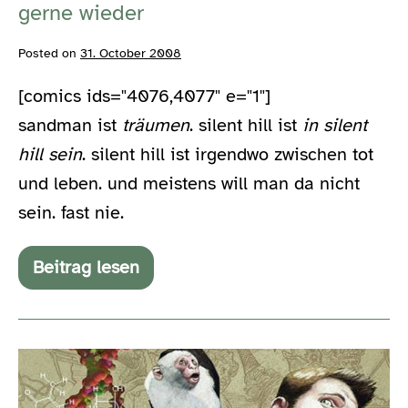
gerne wieder
Posted on
31. October 2008
[comics ids="4076,4077" e="1"]
sandman ist
träumen
. silent hill ist
in silent
hill sein
. silent hill ist irgendwo zwischen tot
und leben. und meistens will man da nicht
sein. fast nie.
Beitrag lesen
gerne
wieder
zehn
comics