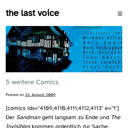
Skip
the last voice
to
Men
content
Tog
5
weitere
Comics
5 weitere Comics
Posted on
22. August 2009
[comics ids="4109,4110,4111,4112,4113" e="1"]
Der
Sandman
geht langsam zu Ende und
The
Invisibles
kommen ordentlich zur Sache.