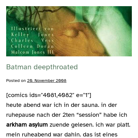
kurve
Batman
deepthroated
Batman deepthroated
Posted on
20. November 2008
[comics ids="4081,4082" e="1"]
heute abend war ich in der sauna. in der
ruhepause nach der 2ten “session” habe ich
arkham asylum
zuende gelesen. ich war platt.
mein ruheabend war dahin. das ist eines