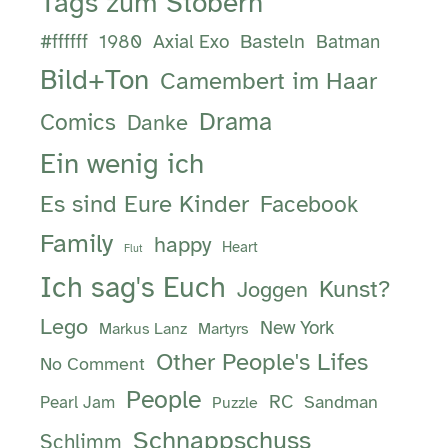
Tags zum Stöbern
Basteln
#ffffff
1980
Axial Exo
Batman
Bild+Ton
Camembert im Haar
Drama
Comics
Danke
Ein wenig ich
Es sind Eure Kinder
Facebook
Family
happy
Heart
Flut
Ich sag's Euch
Kunst?
Joggen
Lego
New York
Markus Lanz
Martyrs
Other People's Lifes
No Comment
People
RC
Sandman
Pearl Jam
Puzzle
Schnappschuss
Schlimm