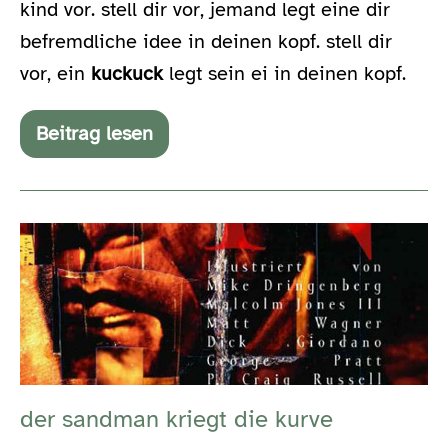
kind vor. stell dir vor, jemand legt eine dir
befremdliche idee in deinen kopf. stell dir
vor, ein
kuckuck
legt sein ei in deinen kopf.
Beitrag lesen
kuckuck
in
your
head
der
sandman
kriegt
die
kurve
der sandman kriegt die kurve