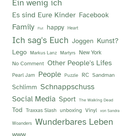
Ein wenig ich
Es sind Eure Kinder
Facebook
Family
happy
Heart
Flut
Ich sag's Euch
Kunst?
Joggen
Lego
New York
Markus Lanz
Martyrs
Other People's Lifes
No Comment
People
RC
Sandman
Pearl Jam
Puzzle
Schnappschuss
Schlimm
Social Media
Sport
The Walking Dead
Tod
unboxing
Vinyl
Traxxas Slash
von Sandra
Wunderbares Leben
Woanders
www