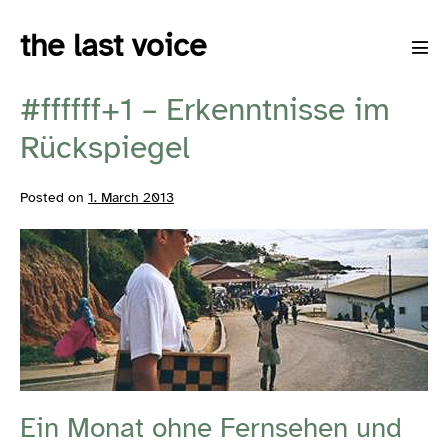
Skip
the last voice
to
Men
content
Tog
#ffffff+1 – Erkenntnisse im
Rückspiegel
Posted on
1. March 2013
Ein Monat ohne Fernsehen und