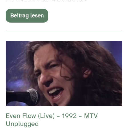
Beitrag lesen
Der
Affe
und
der
Elefant
Even
Flow
(Live)
–
1992
–
MTV
Unplugged
Even Flow (Live) – 1992 – MTV
Unplugged