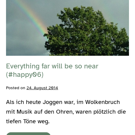
far
will
be
so
near
(#happy06)
Everything far will be so near
(#happy06)
Posted on
24. August 2014
Als ich heute Joggen war, im Wolkenbruch
mit Musik auf den Ohren, waren plötzlich die
tiefen Töne weg.