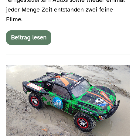
jeder Menge Zeit entstanden zwei feine
Filme.
Beitrag lesen
Traxxas
Slash
und
Axial
Exo
Axial
in
Action
Exo
und
Traxxas
Slash
–
meinen