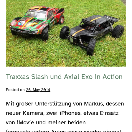
Traxxas
Slash
und
Axial
Exo
in
Action
Traxxas Slash und Axial Exo in Action
Posted on
26. May 2014
Mit großer Unterstützung von Markus, dessen
neuer Kamera, zwei iPhones, etwas Einsatz
von iMovie und meiner beiden
ferngesteuertern Autos sowie wieder einmal