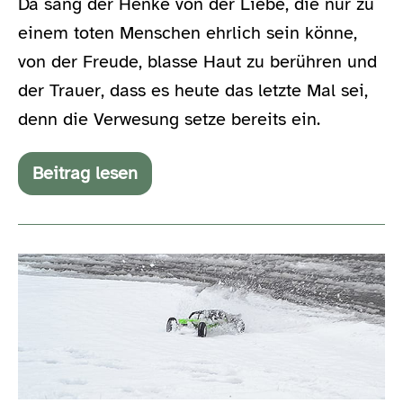
Da sang der Henke von der Liebe, die nur zu
einem toten Menschen ehrlich sein könne,
von der Freude, blasse Haut zu berühren und
der Trauer, dass es heute das letzte Mal sei,
denn die Verwesung setze bereits ein.
Beitrag lesen
Goethes
Erben
in
Leipzig
–
Mein
ein
Duschvorhang
Axial
voll
Exo
Knicklichter
im
Schnee