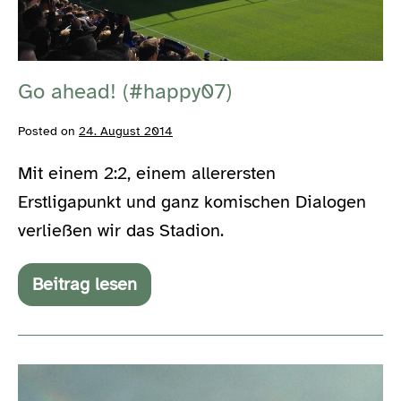
Go ahead! (#happy07)
Posted on
24. August 2014
Mit einem 2:2, einem allerersten
Erstligapunkt und ganz komischen Dialogen
verließen wir das Stadion.
Beitrag lesen
Go
ahead!
(#happy07)
Everything