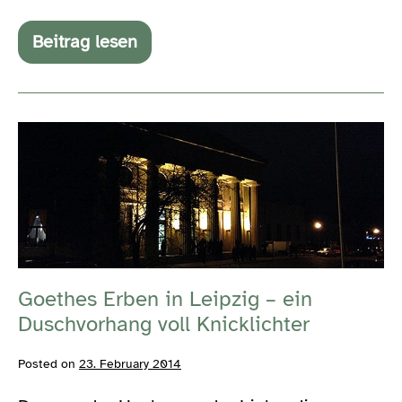
Beitrag lesen
#ffffff02
–
Der
zweite
Februar
Goethes
ohne
Facebook
Erben
und
in
Fernseher
Leipzig
–
ein
Goethes Erben in Leipzig – ein
Duschvorhang
Duschvorhang voll Knicklichter
voll
Knicklichter
Posted on
23. February 2014