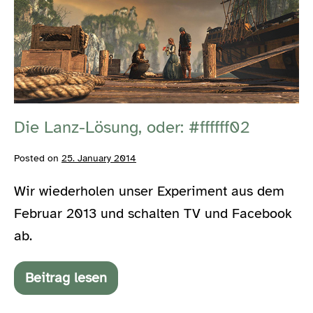
oder:
#ffffff02
Die Lanz-Lösung, oder: #ffffff02
Posted on
25. January 2014
Wir wiederholen unser Experiment aus dem
Februar 2013 und schalten TV und Facebook
ab.
Beitrag lesen
Die
Lanz-
Lösung,