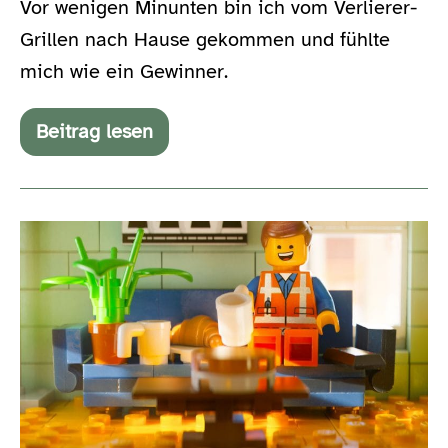
Vor wenigen Minunten bin ich vom Verlierer-
Grillen nach Hause gekommen und fühlte
mich wie ein Gewinner.
Beitrag lesen
One
(#happy05)
Everything
is
awesome
(#happy04)