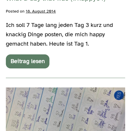
Posted on
18. August 2014
Ich soll 7 Tage lang jeden Tag 3 kurz und
knackig Dinge posten, die mich happy
gemacht haben. Heute ist Tag 1.
Beitrag lesen
What
a
day
that
was
Sandrantastic
(#happy01)