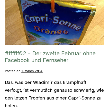
–
beiden
Der
Flitzer
zweite
Februar
ohne
Facebook
und
#ffffff02 – Der zweite Februar ohne
Fernseher
Facebook und Fernseher
Posted on
1. March 2014
Das, was der Wladimir das krampfhaft
verfolgt, ist vermutlich genauso schwierig, wie
den letzen Tropfen aus einer Capri-Sonne zu
holen.