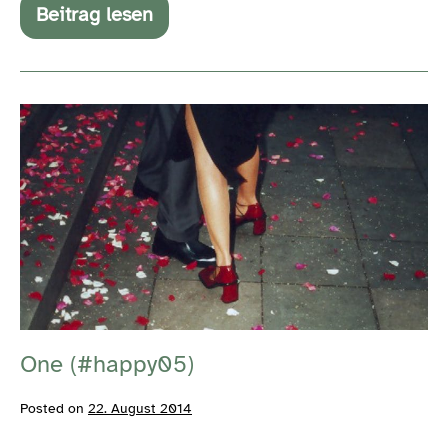
Beitrag lesen
Everything
far
will
be
so
One
near
(#happy06)
(#happy05)
One (#happy05)
Posted on
22. August 2014