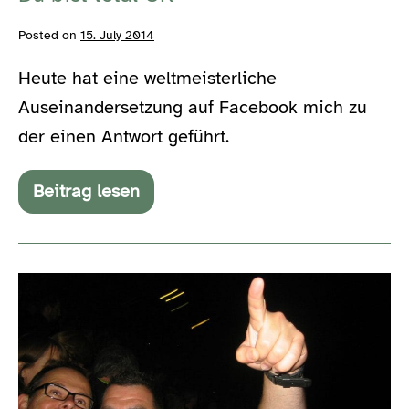
Posted on
15. July 2014
Heute hat eine weltmeisterliche
Auseinandersetzung auf Facebook mich zu
der einen Antwort geführt.
Beitrag lesen
Du
bist
total
OK
Meeting
people
is
easy