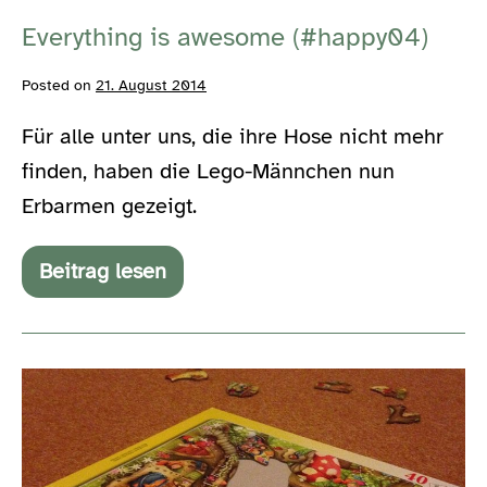
Everything is awesome (#happy04)
Posted on
21. August 2014
Für alle unter uns, die ihre Hose nicht mehr
finden, haben die Lego-Männchen nun
Erbarmen gezeigt.
Beitrag lesen
Everything
is
awesome
(#happy04)
When
i
grew