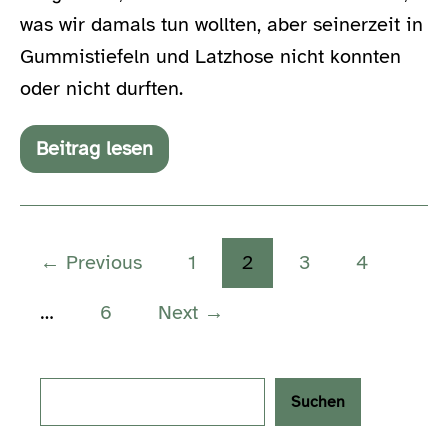
was wir damals tun wollten, aber seinerzeit in
Gummistiefeln und Latzhose nicht konnten
oder nicht durften.
Beitrag lesen
Kauf
Dir
das
Ding!
← Previous
1
2
3
4
…
6
Next →
Search
Suchen