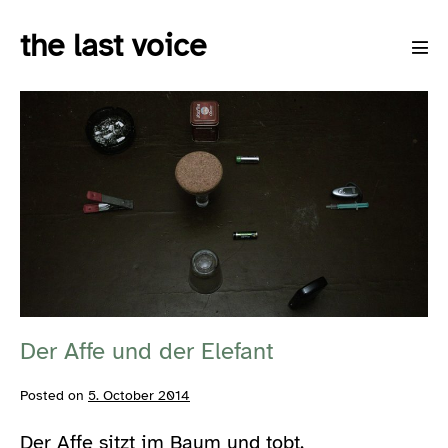
Skip
the last voice
to
Men
content
Tog
Der
Affe
und
der
Elefant
Der Affe und der Elefant
Posted on
5. October 2014
Der Affe sitzt im Baum und tobt.