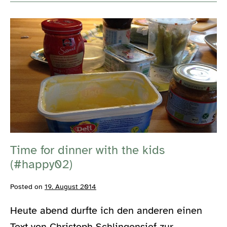
up
and
Time
went
to
for
school
dinner
(#happy03)
with
the
kids
(#happy02)
Time for dinner with the kids
(#happy02)
Posted on
19. August 2014
Heute abend durfte ich den anderen einen
Text von Christoph Schlingensief zur