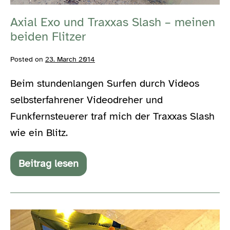
beiden
Flitzer
Axial Exo und Traxxas Slash – meinen
beiden Flitzer
Posted on
23. March 2014
Beim stundenlangen Surfen durch Videos
selbsterfahrener Videodreher und
Funkfernsteuerer traf mich der Traxxas Slash
wie ein Blitz.
Beitrag lesen
Axial
Exo
und
Traxxas
Slash
#ffffff02
–
meinen