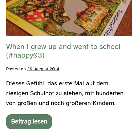
up
and
went
to
school
When i grew up and went to school
(#happy03)
(#happy03)
Posted on
20. August 2014
Dieses Gefühl, das erste Mal auf dem
riesigen Schulhof zu stehen, mit hunderten
von großen und noch größeren Kindern.
Beitrag lesen
When
i
grew