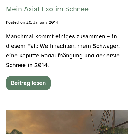
Mein Axial Exo im Schnee
Posted on
26. January 2014
Manchmal kommt einiges zusammen – in
diesem Fall: Weihnachten, mein Schwager,
eine kaputte Radaufhängung und der erste
Schnee in 2014.
Beitrag lesen
Mein
Axial
Exo
im
Schnee
Die
Lanz-
Lösung,