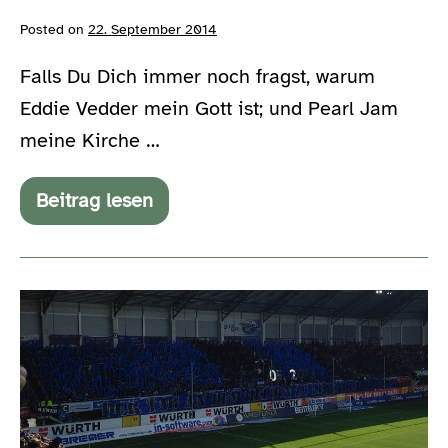
Posted on
22. September 2014
Falls Du Dich immer noch fragst, warum
Eddie Vedder mein Gott ist; und Pearl Jam
meine Kirche …
Beitrag lesen
Even
Flow
(Live)
–
1992
Go
–
MTV
ahead!
Unplugged
(#happy07)