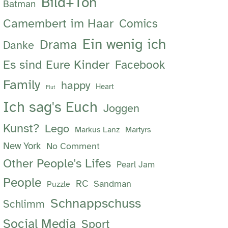
Bild+Ton
Batman
Camembert im Haar
Comics
Ein wenig ich
Drama
Danke
Es sind Eure Kinder
Facebook
Family
happy
Heart
Flut
Ich sag's Euch
Joggen
Kunst?
Lego
Markus Lanz
Martyrs
New York
No Comment
Other People's Lifes
Pearl Jam
People
RC
Sandman
Puzzle
Schnappschuss
Schlimm
Social Media
Sport