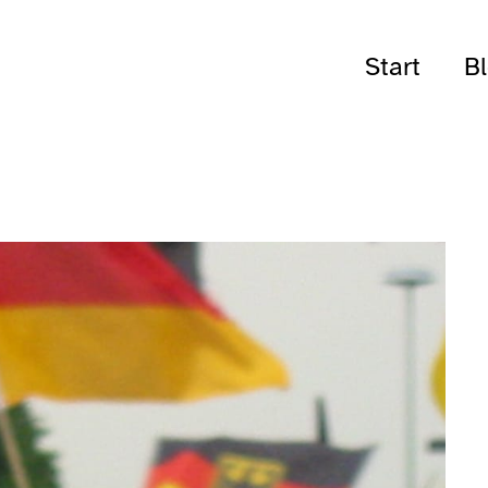
Start
B