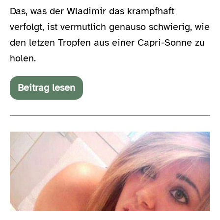
Das, was der Wladimir das krampfhaft
verfolgt, ist vermutlich genauso schwierig, wie
den letzen Tropfen aus einer Capri-Sonne zu
holen.
Beitrag lesen
#ffffff02
–
Der
zweite
Februar
Von
ohne
Facebook
elektrischer
und
Freundschaft
Fernseher
und
mehr