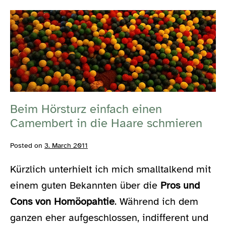
stellt
Beim
nicht
mal
Hörsturz
der
einfach
Jauch
bei
einen
100
Euro
Camembert
in
Beim Hörsturz einfach einen
die
Camembert in die Haare schmieren
Haare
schmieren
Posted on
3. March 2011
Kürzlich unterhielt ich mich smalltalkend mit
einem guten Bekannten über die
Pros und
Cons von Homöopahtie
. Während ich dem
ganzen eher aufgeschlossen, indifferent und