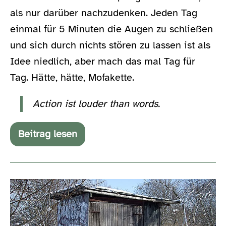
als nur darüber nachzudenken. Jeden Tag
einmal für 5 Minuten die Augen zu schließen
und sich durch nichts stören zu lassen ist als
Idee niedlich, aber mach das mal Tag für
Tag. Hätte, hätte, Mofakette.
Action ist louder than words.
Beitrag lesen
#ffffff
–
Ein
Februar
ohne
Eine
Fernsehen
und
so
Facebook
blöde