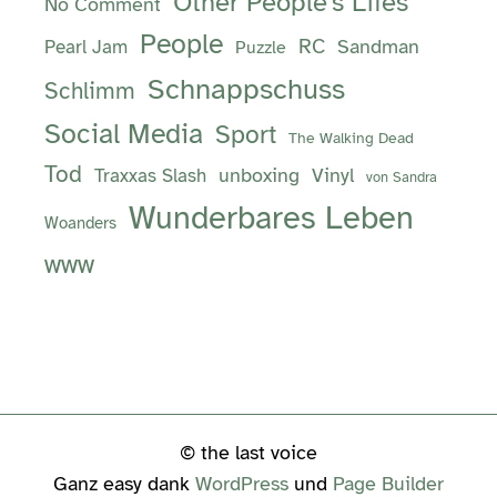
Other People's Lifes
No Comment
People
RC
Sandman
Pearl Jam
Puzzle
Schnappschuss
Schlimm
Social Media
Sport
The Walking Dead
Tod
unboxing
Vinyl
Traxxas Slash
von Sandra
Wunderbares Leben
Woanders
www
© the last voice
Ganz easy dank
WordPress
und
Page Builder