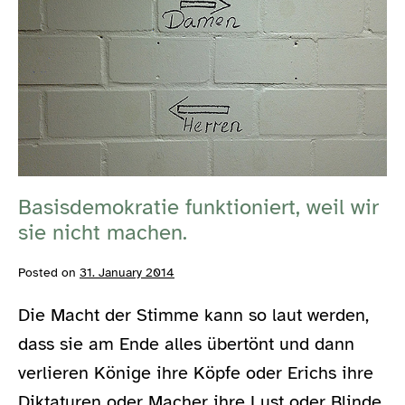
weil
wir
sie
nicht
machen.
Basisdemokratie funktioniert, weil wir
sie nicht machen.
Posted on
31. January 2014
Die Macht der Stimme kann so laut werden,
dass sie am Ende alles übertönt und dann
verlieren Könige ihre Köpfe oder Erichs ihre
Diktaturen oder Macher ihre Lust oder Blinde