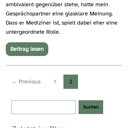
ambivalent gegenüber stehe, hatte mein
Gesprächspartner eine glasklare Meinung.
Dass er Mediziner ist, spielt dabei eher eine
untergeordnete Rolle.
Beitrag lesen
Beim
Hörsturz
einfach
einen
Camembert
in
← Previous
1
2
die
Haare
schmieren
Search
Suchen