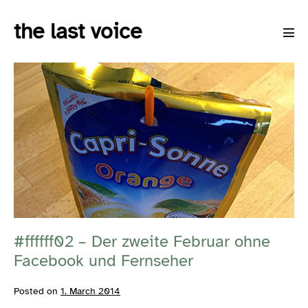
Skip
the last voice
to
Men
content
Tog
#ffffff02
–
Der
zweite
Februar
ohne
Facebook
und
#ffffff02 – Der zweite Februar ohne
Fernseher
Facebook und Fernseher
Posted on
1. March 2014