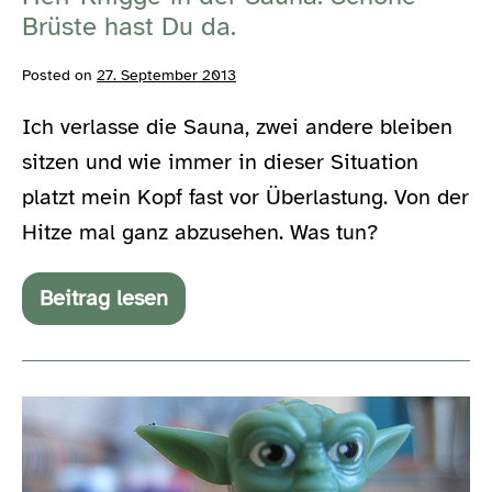
Brüste
Brüste hast Du da.
hast
Du
Posted on
27. September 2013
da.
Ich verlasse die Sauna, zwei andere bleiben
sitzen und wie immer in dieser Situation
platzt mein Kopf fast vor Überlastung. Von der
Hitze mal ganz abzusehen. Was tun?
Beitrag lesen
Herr
Knigge
in
der
Sauna:
FACEBOOK-
Schöne
Brüste
WAHNSINN-
hast
WAHNSINN
Du