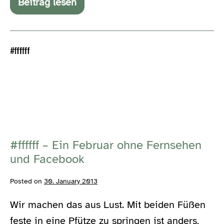
Beitrag lesen
FACEBOOK-
WAHNSINN-
WAHNSINN
#ffffff
–
Ein
Februar
ohne
Fernsehen
#ffffff – Ein Februar ohne Fernsehen
und
und Facebook
Facebook
Posted on
30. January 2013
Wir machen das aus Lust. Mit beiden Füßen
feste in eine Pfütze zu springen ist anders,