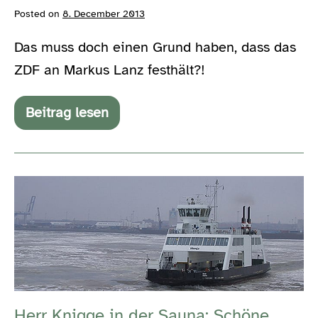
Posted on
8. December 2013
Das muss doch einen Grund haben, dass das
ZDF an Markus Lanz festhält?!
Beitrag lesen
Dank
Markus
Lanz
bleibt
das
Herr
ZDF
ewig
Knigge
Zweites
in
der
Sauna:
Schöne
Herr Knigge in der Sauna: Schöne