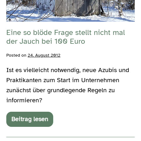
Frage
stellt
nicht
Eine so blöde Frage stellt nicht mal
mal
der Jauch bei 100 Euro
der
Jauch
Posted on
24. August 2012
bei
Ist es vielleicht notwendig, neue Azubis und
100
Praktikanten zum Start im Unternehmen
Euro
zunächst über grundlegende Regeln zu
informieren?
Beitrag lesen
Eine
so
blöde
Frage