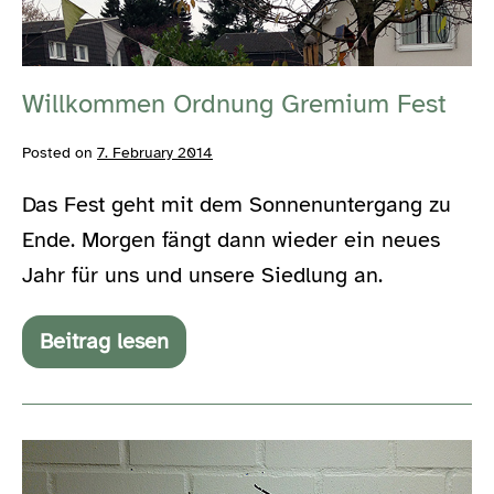
Fest
Willkommen Ordnung Gremium Fest
Posted on
7. February 2014
Das Fest geht mit dem Sonnenuntergang zu
Ende. Morgen fängt dann wieder ein neues
Jahr für uns und unsere Siedlung an.
Beitrag lesen
Willkommen
Ordnung
Gremium
Fest
Basisdemokratie
funktioniert,