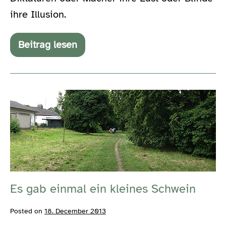
ihre Illusion.
Beitrag lesen
Basisdemokratie
funktioniert,
weil
wir
sie
Es
nicht
machen.
gab
einmal
ein
kleines
Schwein
Es gab einmal ein kleines Schwein
Posted on
18. December 2013