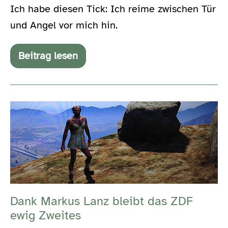
Ich habe diesen Tick: Ich reime zwischen Tür
und Angel vor mich hin.
Beitrag lesen
Es
gab
einmal
ein
kleines
Dank
Schwein
Markus
Lanz
bleibt
das
ZDF
Dank Markus Lanz bleibt das ZDF
ewig
ewig Zweites
Zweites