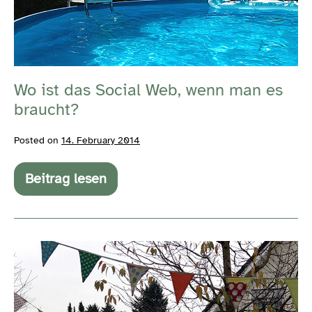
das
Social
Web,
wenn
Wo ist das Social Web, wenn man es
man
braucht?
es
braucht?
Posted on
14. February 2014
Beitrag lesen
Wo
ist
das
Social
Web,
Willkommen
wenn
man
Ordnung
es
Gremium
braucht?