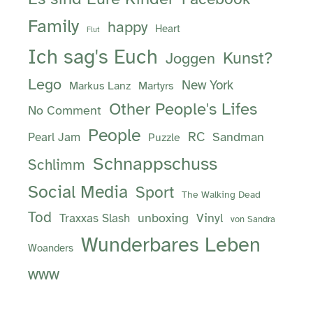
Family
happy
Heart
Flut
Ich sag's Euch
Kunst?
Joggen
Lego
New York
Markus Lanz
Martyrs
Other People's Lifes
No Comment
People
RC
Sandman
Pearl Jam
Puzzle
Schnappschuss
Schlimm
Social Media
Sport
The Walking Dead
Tod
unboxing
Vinyl
Traxxas Slash
von Sandra
Wunderbares Leben
Woanders
www