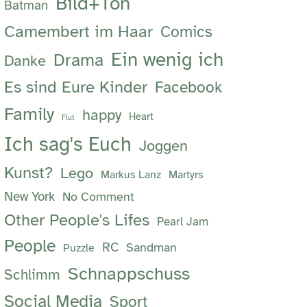
Bild+Ton
Batman
Camembert im Haar
Comics
Ein wenig ich
Drama
Danke
Es sind Eure Kinder
Facebook
Family
happy
Heart
Flut
Ich sag's Euch
Joggen
Kunst?
Lego
Markus Lanz
Martyrs
New York
No Comment
Other People's Lifes
Pearl Jam
People
RC
Sandman
Puzzle
Schnappschuss
Schlimm
Social Media
Sport