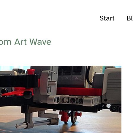
Start
B
om Art Wave