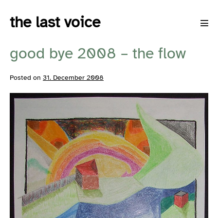
Skip
the last voice
to
Men
content
Tog
good bye 2008 – the flow
Posted on
31. December 2008