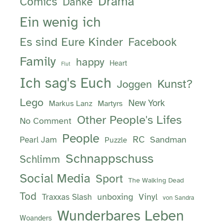
Drama
Comics
Danke
Ein wenig ich
Es sind Eure Kinder
Facebook
Family
happy
Heart
Flut
Ich sag's Euch
Kunst?
Joggen
Lego
New York
Markus Lanz
Martyrs
Other People's Lifes
No Comment
People
RC
Sandman
Pearl Jam
Puzzle
Schnappschuss
Schlimm
Social Media
Sport
The Walking Dead
Tod
unboxing
Vinyl
Traxxas Slash
von Sandra
Wunderbares Leben
Woanders