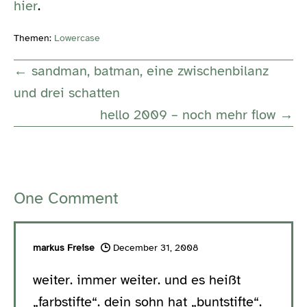
hier
.
Themen:
Lowercase
Post
← sandman, batman, eine zwischenbilanz
Navigation
und drei schatten
hello 2009 – noch mehr flow →
One
Comment
markus Freise
December 31, 2008
weiter. immer weiter. und es heißt
„farbstifte“. dein sohn hat „buntstifte“.