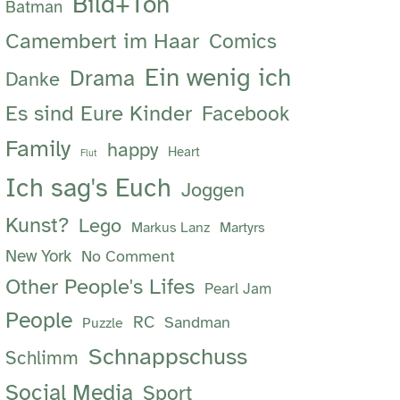
Bild+Ton
Batman
Camembert im Haar
Comics
Ein wenig ich
Drama
Danke
Es sind Eure Kinder
Facebook
Family
happy
Heart
Flut
Ich sag's Euch
Joggen
Kunst?
Lego
Markus Lanz
Martyrs
New York
No Comment
Other People's Lifes
Pearl Jam
People
RC
Sandman
Puzzle
Schnappschuss
Schlimm
Social Media
Sport