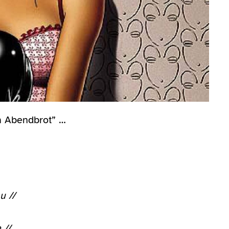
m Abendbrot” …
u //
 //