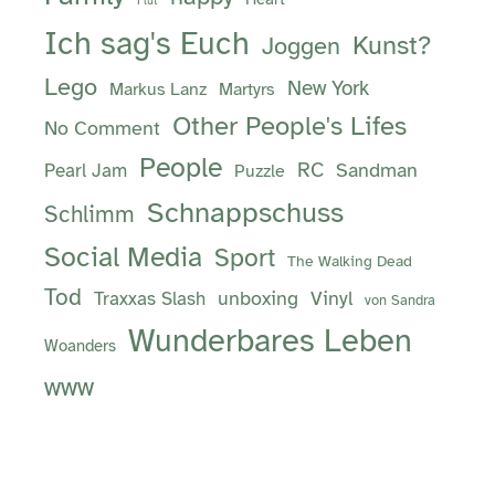
Flut
Ich sag's Euch
Kunst?
Joggen
Lego
New York
Markus Lanz
Martyrs
Other People's Lifes
No Comment
People
RC
Sandman
Pearl Jam
Puzzle
Schnappschuss
Schlimm
Social Media
Sport
The Walking Dead
Tod
unboxing
Vinyl
Traxxas Slash
von Sandra
Wunderbares Leben
Woanders
www