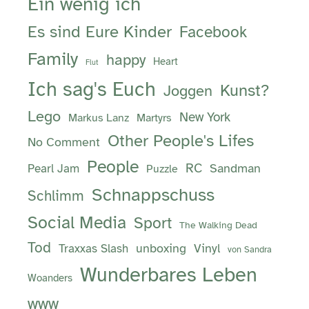
Ein wenig ich
Es sind Eure Kinder
Facebook
Family
happy
Heart
Flut
Ich sag's Euch
Kunst?
Joggen
Lego
New York
Markus Lanz
Martyrs
Other People's Lifes
No Comment
People
RC
Sandman
Pearl Jam
Puzzle
Schnappschuss
Schlimm
Social Media
Sport
The Walking Dead
Tod
unboxing
Vinyl
Traxxas Slash
von Sandra
Wunderbares Leben
Woanders
www