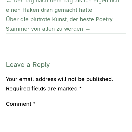
Post
← Der Tag nach dem Tag als ich eigentlich
Navigation
einen Haken dran gemacht hatte
Über die blutrote Kunst, der beste Poetry
Slammer von allen zu werden →
Leave a Reply
Your email address will not be published.
Required fields are marked
*
Comment
*