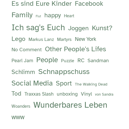
Es sind Eure Kinder
Facebook
Family
happy
Heart
Flut
Ich sag's Euch
Kunst?
Joggen
Lego
New York
Markus Lanz
Martyrs
Other People's Lifes
No Comment
People
RC
Sandman
Pearl Jam
Puzzle
Schnappschuss
Schlimm
Social Media
Sport
The Walking Dead
Tod
unboxing
Vinyl
Traxxas Slash
von Sandra
Wunderbares Leben
Woanders
www