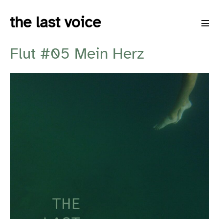
Skip
the last voice
to
Men
content
Tog
Flut #05 Mein Herz