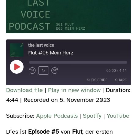
the last voice
Flut #05 Mein Herz
Play
1x
00:00
/
4:44
Episode
SUBSCRIBE
SHARE
Download file
|
Play in new window
|
Duration:
SHARE
4:44
|
Recorded on 5. November 2023
Apple Podcasts
Spotify
YouTube
LINK
Subscribe:
Apple Podcasts
|
Spotify
|
YouTube
RSS FEED
EMBED
Dies ist
Episode #5
von
Flut
, der ersten