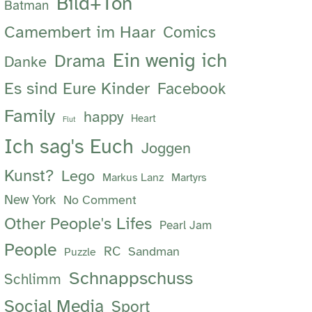
Bild+Ton
Batman
Camembert im Haar
Comics
Ein wenig ich
Drama
Danke
Es sind Eure Kinder
Facebook
Family
happy
Heart
Flut
Ich sag's Euch
Joggen
Kunst?
Lego
Markus Lanz
Martyrs
New York
No Comment
Other People's Lifes
Pearl Jam
People
RC
Sandman
Puzzle
Schnappschuss
Schlimm
Social Media
Sport