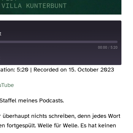
t
00:00
/
5:20
E
ation: 5:20
|
Recorded on 15. October 2023
YouTube
uTube
 Staffel meines Podcasts.
r überhaupt nichts schreiben, denn jedes Wort
 fortgespült. Welle für Welle. Es hat keinen