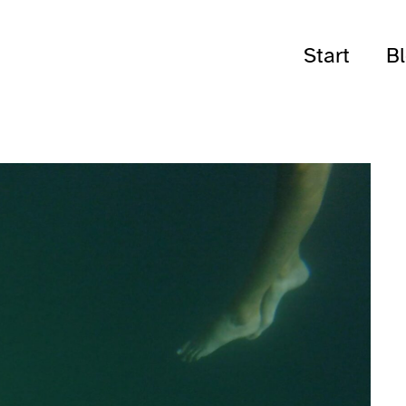
Start
B