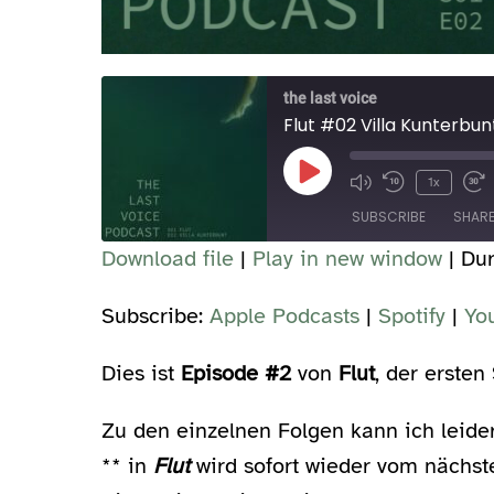
the last voice
Flut #02 Villa Kunterbun
Play
1x
Episode
SUBSCRIBE
SHAR
Download file
|
Play in new window
|
Dur
SHARE
Apple Podcasts
Spotify
Subscribe:
Apple Podcasts
|
Spotify
|
Yo
RSS FEED
LINK
Dies ist
Episode #2
von
Flut
, der ersten
EMBED
Zu den einzelnen Folgen kann ich leide
** in
Flut
wird sofort wieder vom nächsten