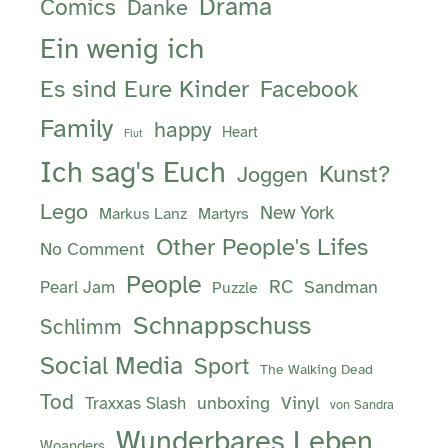
Drama
Comics
Danke
Ein wenig ich
Es sind Eure Kinder
Facebook
Family
happy
Heart
Flut
Ich sag's Euch
Kunst?
Joggen
Lego
New York
Markus Lanz
Martyrs
Other People's Lifes
No Comment
People
RC
Sandman
Pearl Jam
Puzzle
Schnappschuss
Schlimm
Social Media
Sport
The Walking Dead
Tod
unboxing
Vinyl
Traxxas Slash
von Sandra
Wunderbares Leben
Woanders