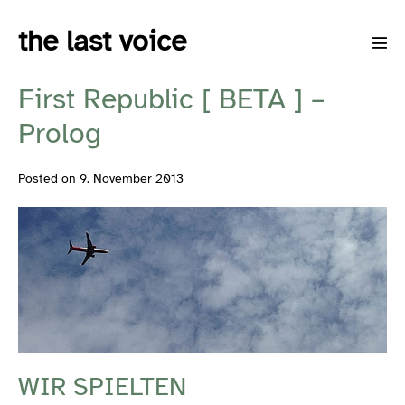
Skip
the last voice
to
Men
content
Tog
First Republic [ BETA ] –
Prolog
Posted on
9. November 2013
WIR SPIELTEN