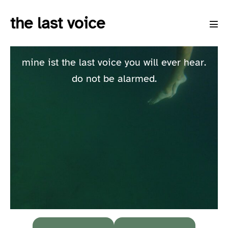
Skip
the last voice
to
Men
content
Tog
mine ist the last voice you will ever hear.
do not be alarmed.